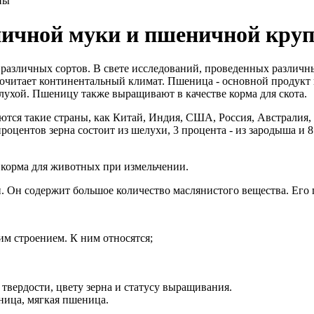
ничной муки и пшеничной кру
00 различных сортов. В свете исследований, проведенных разл
очитает континентальный климат. Пшеница - основной продукт 
лухой. Пшеницу также выращивают в качестве корма для скота.
ся такие страны, как Китай, Индия, США, Россия, Австралия, 
роцентов зерна состоит из шелухи, 3 процента - из зародыша и 
е корма для животных при измельчении.
и. Он содержит большое количество маслянистого вещества. Его 
им строением. К ним относятся;
твердости, цвету зерна и статусу выращивания.
ница, мягкая пшеница.