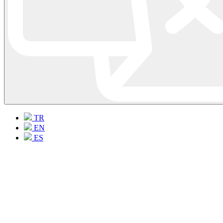
TR
EN
ES