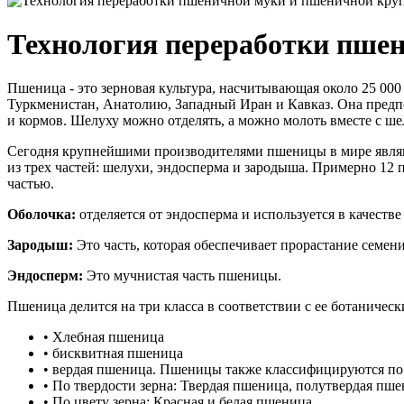
Технология переработки пше
Пшеница - это зерновая культура, насчитывающая около 25 0
Туркменистан, Анатолию, Западный Иран и Кавказ. Она предп
и кормов. Шелуху можно отделять, а можно молоть вместе с ше
Сегодня крупнейшими производителями пшеницы в мире являют
из трех частей: шелухи, эндосперма и зародыша. Примерно 12 п
частью.
Оболочка:
отделяется от эндосперма и используется в качеств
Зародыш:
Это часть, которая обеспечивает прорастание семен
Эндосперм:
Это мучнистая часть пшеницы.
Пшеница делится на три класса в соответствии с ее ботаническ
• Хлебная пшеница
• бисквитная пшеница
• вердая пшеница. Пшеницы также классифицируются по 
• По твердости зерна: Твердая пшеница, полутвердая пше
• По цвету зерна: Красная и белая пшеница.