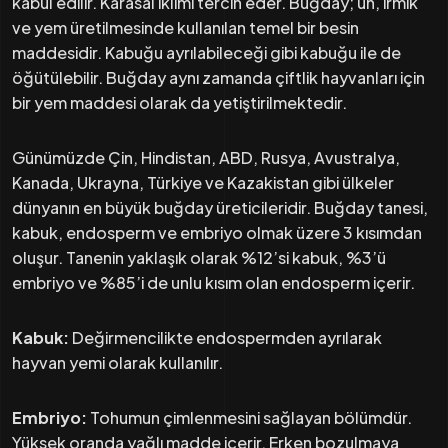
kabul edilir. Karasal iklimi tercih eder. Buğday; un, irmik
ve yem üretilmesinde kullanılan temel bir besin
maddesidir. Kabuğu ayrılabileceği gibi kabuğu ile de
öğütülebilir. Buğday aynı zamanda çiftlik hayvanları için
bir yem maddesi olarak da yetiştirilmektedir.
Günümüzde Çin, Hindistan, ABD, Rusya, Avustralya,
Kanada, Ukrayna, Türkiye ve Kazakistan gibi ülkeler
dünyanın en büyük buğday üreticileridir. Buğday tanesi,
kabuk, endosperm ve embriyo olmak üzere 3 kısımdan
oluşur. Tanenin yaklaşık olarak %12’si kabuk, %3’ü
embriyo ve %85’i de unlu kısım olan endosperm içerir.
Kabuk:
Değirmencilikte endospermden ayrılarak
hayvan yemi olarak kullanılır.
Embriyo:
Tohumun çimlenmesini sağlayan bölümdür.
Yüksek oranda yağlı madde içerir. Erken bozulmaya