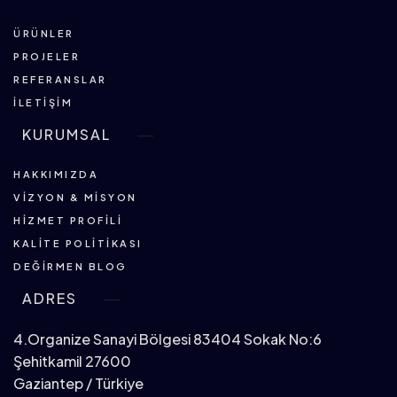
ÜRÜNLER
PROJELER
REFERANSLAR
İLETIŞIM
KURUMSAL
HAKKIMIZDA
VIZYON & MISYON
HIZMET PROFILI
KALITE POLITIKASI
DEĞIRMEN BLOG
ADRES
4.Organize Sanayi Bölgesi 83404 Sokak No:6
Şehitkamil 27600
Gaziantep / Türkiye