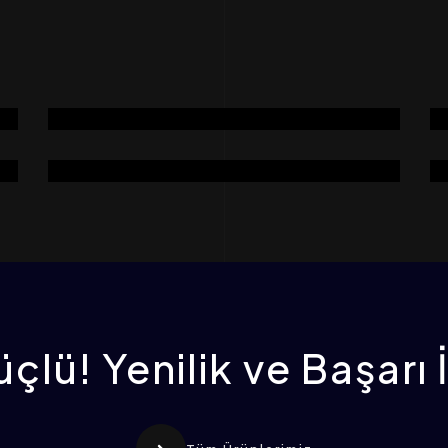
Öğütme Bölümü
Montaj Ekipmanları Bölümü
çlü! Yenilik ve Başarı 