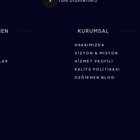
Tüm Ürünlerimiz
MEN
KURUMSAL
HAKKIMIZDA
VIZYON & MISYON
LAR
HIZMET PROFILI
KALITE POLITIKASI
DEĞIRMEN BLOG