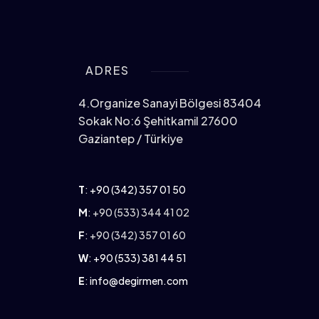
ADRES
4.Organize Sanayi Bölgesi 83404
Sokak No:6 Şehitkamil 27600
Gaziantep / Türkiye
T
:
+90 (342) 357 01 50
M
: +90 (533) 344 41 02
F
: +90 (342) 357 01 60
W
:
+90 (533) 381 44 51
E
:
info@degirmen.com