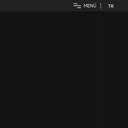
M
E
N
Ü
TR