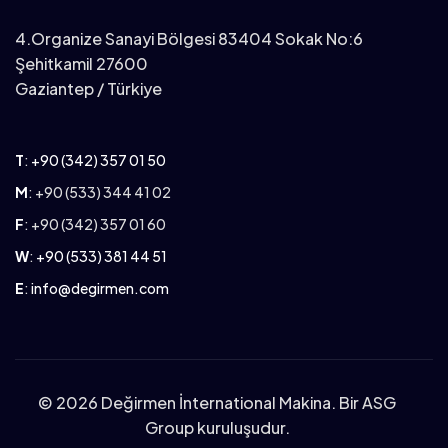
4.Organize Sanayi Bölgesi 83404 Sokak No:6
Şehitkamil 27600
Gaziantep / Türkiye
T
:
+90 (342) 357 01 50
M
: +90 (533) 344 41 02
F
: +90 (342) 357 01 60
W
:
+90 (533) 381 44 51
E
:
info@degirmen.com
©
2026 Değirmen İnternational Makina. Bir ASG
Group kuruluşudur.