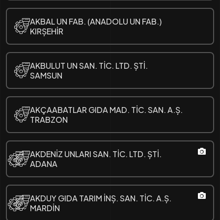
AKBAL UN FAB. (ANADOLU UN FAB.)
KIRȘEHİR
AKBULUT UN SAN. TİC. LTD. ȘTİ.
SAMSUN
AKÇAABATLAR GIDA MAD. TİC. SAN. A.Ș.
TRABZON
AKDENİZ UNLARI SAN. TİC. LTD. ȘTİ.
ADANA
AKDUY GIDA TARIM İNȘ. SAN. TİC. A.Ș.
MARDİN