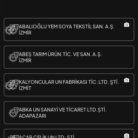
ABALIOĞLU YEM SOYA TEKSTİL SAN. A.Ș.
İZMİR
ABEȘ TARIM ÜRÜN.TİC. VE SAN. A.Ș.
İZMİR
KALYONCULAR UN FABRİKASI TİC. LTD. ŞTİ.
İZMİT
ABKA UN SANAYİ VE TİCARET LTD.ȘTİ.
ADAPAZARI
ACAR ÇELİK UN LTD. ȘTİ.