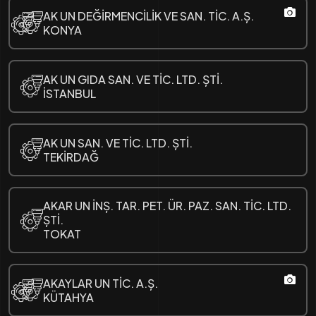
AK UN DEĞİRMENCİLİK VE SAN. TİC. A.Ș.
KONYA
AK UN GIDA SAN. VE TİC. LTD. ȘTİ.
İSTANBUL
AK UN SAN. VE TİC. LTD. ȘTİ.
TEKİRDAĞ
AKAR UN İNȘ. TAR. PET. ÜR. PAZ. SAN. TİC. LTD.
ȘTİ.
TOKAT
AKAYLAR UN TİC. A.Ș.
KÜTAHYA