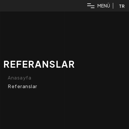
M
E
N
Ü
TR
REFERANSLAR
Anasayfa
Referanslar