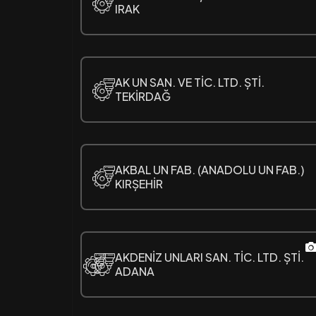
IRAK
AK UN SAN. VE TİC. LTD. ȘTİ.
TEKİRDAĞ
AKBAL UN FAB. (ANADOLU UN FAB.)
KIRȘEHİR
AKDENİZ UNLARI SAN. TİC. LTD. ȘTİ.
ADANA