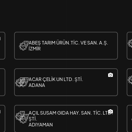
ABEȘ TARIM ÜRÜN.TİC. VE SAN. A.Ș.
İZMİR
ACAR ÇELİK UN LTD. ȘTİ.
ADANA
AÇIL SUSAM GIDA HAY. SAN. TİC. LTD.
ȘTİ.
ADIYAMAN