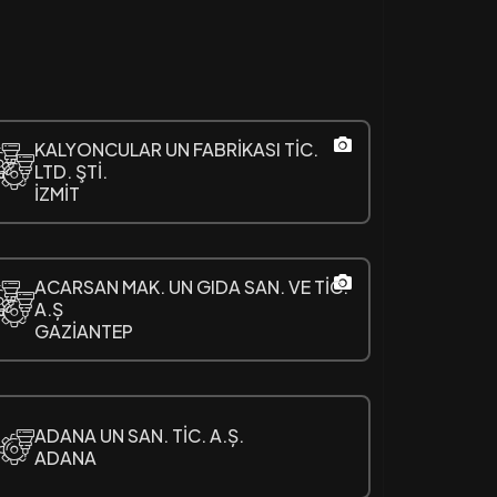
KALYONCULAR UN FABRİKASI TİC.
LTD. ŞTİ.
İZMİT
ACARSAN MAK. UN GIDA SAN. VE TİC.
A.Ș
GAZİANTEP
ADANA UN SAN. TİC. A.Ș.
ADANA