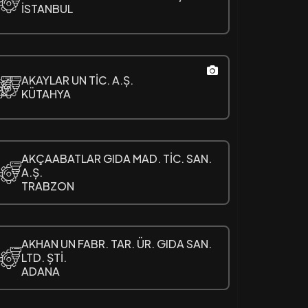
İSTANBUL
AKAYLAR UN TİC. A.Ș.
KÜTAHYA
AKÇAABATLAR GIDA MAD. TİC. SAN.
A.Ș.
TRABZON
AKHAN UN FABR. TAR. ÜR. GIDA SAN.
LTD. ȘTİ.
ADANA