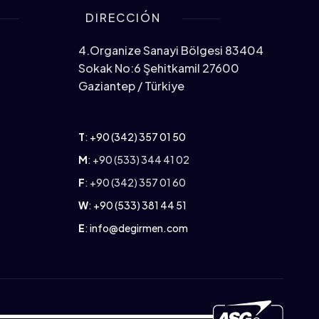
DIRECCIÓN
4.Organize Sanayi Bölgesi 83404
Sokak No:6 Şehitkamil 27600
Gaziantep / Türkiye
T
:
+90 (342) 357 01 50
M
: +90 (533) 344 41 02
F
: +90 (342) 357 01 60
W
:
+90 (533) 381 44 51
E
:
info@degirmen.com