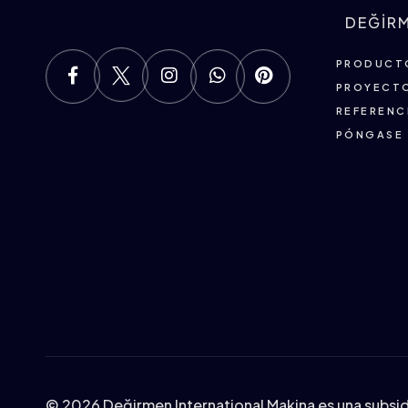
DEĞİR
PRODUCT
PROYECT
REFERENC
PÓNGASE
©
2026 Değirmen International Makina es una subsi