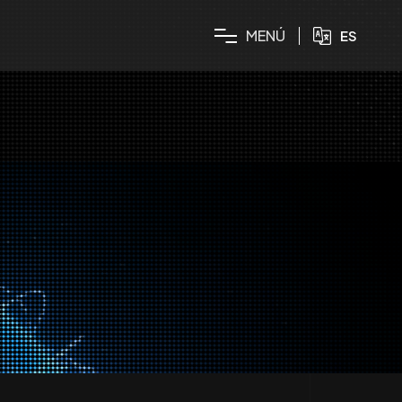
M
E
N
Ú
ES