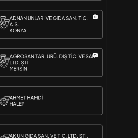
ADNAN UNLARI VE GIDA SAN. TİC.
A.Ș.
KONYA
AGROSAN TAR. ÜRÜ. DIȘ TİC. VE SAN.
LTD. ȘTİ
MERSİN
AHMET HAMDİ
HALEP
AK UN GIDA SAN. VE TİC. LTD. ȘTİ.