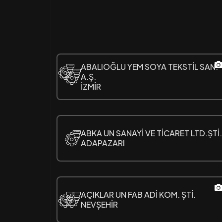
ABALIOĞLU YEM SOYA TEKSTİL SAN.
A.Ș.
İZMİR
ABKA UN SANAYİ VE TİCARET LTD.ȘTİ.
ADAPAZARI
AÇIKLAR UN FAB ADİ KOM. ȘTİ.
NEVȘEHİR