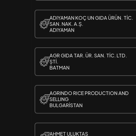
ADIYAMAN KOÇ UN GIDA ÜRÜN. TİC.
SAN. NAK. A.Ș.
ADIYAMAN
AGR GIDA TAR. ÜR. SAN. TİC. LTD.
ȘTİ.
BATMAN
AGRINDO RICE PRODUCTION AND
SELLING
BULGARİSTAN
AHMET ULUKTAȘ