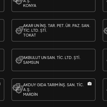
A.Ș.
KONYA
AKAR UN İNȘ. TAR. PET. ÜR. PAZ. SAN.
TİC. LTD. ȘTİ.
TOKAT
AKBULUT UN SAN. TİC. LTD. ȘTİ.
SAMSUN
AKDUY GIDA TARIM İNȘ. SAN. TİC.
A.Ș.
MARDİN