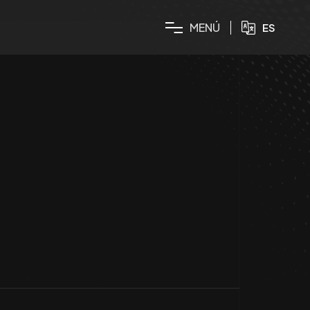
M
E
N
Ú
ES