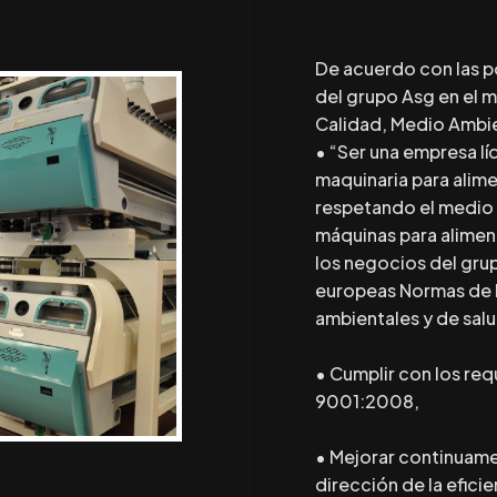
De acuerdo con las po
del grupo Asg en el 
Calidad, Medio Ambie
• “Ser una empresa lí
maquinaria para ali
respetando el medio a
máquinas para alimen
los negocios del gru
europeas Normas de l
ambientales y de sal
• Cumplir con los req
9001:2008,
• Mejorar continuame
dirección de la eficie