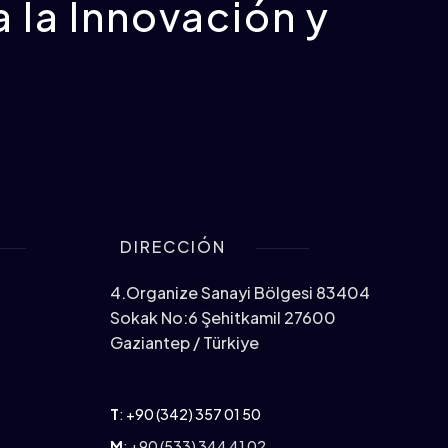
 la Innovación y
DIRECCIÓN
4.Organize Sanayi Bölgesi 83404
Sokak No:6 Şehitkamil 27600
Gaziantep / Türkiye
T
:
+90 (342) 357 01 50
M
: +90 (533) 344 41 02