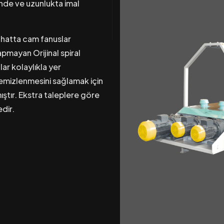
inde ve uzunlukta imal
r hatta cam fanuslar
pmayan Orijinal spiral
ar kolaylıkla yer
emizlenmesini sağlamak için
ştır. Ekstra taleplere göre
dir.