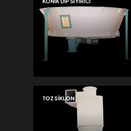
KONİK DİP SIYIRICI
TOZ SİKLON