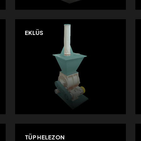
EKLÜS
TÜP HELEZON