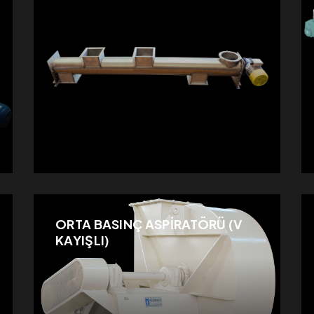
ORTA BASINÇ ASPİRATÖRÜ (V
KAYIŞLI)