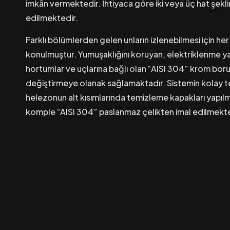
imkân vermektedir. İhtiyaca göre iki veya üç hat şekl
edilmektedir.
Farklı bölümlerden gelen unların izlenebilmesi için he
konulmuştur. Yumuşaklığını koruyan, elektriklenme ya
hortumlar ve uçlarına bağlı olan “AISI 304” krom borul
değiştirmeye olanak sağlamaktadır. Sistemin kolay t
helezonun alt kısımlarında temizleme kapakları yapılmı
komple “AISI 304” paslanmaz çelikten imal edilmekte