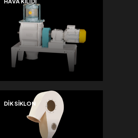
HAVA KİLİDİ
DİK SİKLON