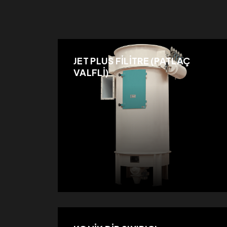
JET PLUS FİLİTRE (PATLAÇ
VALFLİ)