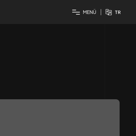
M
E
N
Ü
TR